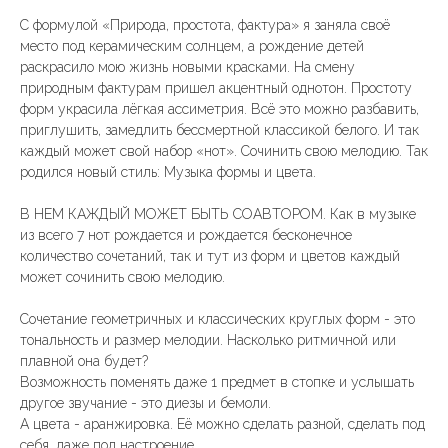
С формулой «Природа, простота, фактура» я заняла своё
место под керамическим солнцем, а рождение детей
раскрасило мою жизнь новыми красками. На смену
природным фактурам пришел акцентный однотон. Простоту
форм украсила лёгкая ассиметрия. Всё это можно разбавить,
приглушить, замедлить бессмертной классикой белого. И так
каждый может свой набор «нот». Сочинить свою мелодию. Так
родился новый стиль: Музыка формы и цвета.
В НЕМ КАЖДЫЙ МОЖЕТ БЫТЬ СОАВТОРОМ. Как в музыке
из всего 7 нот рождается и рождается бесконечное
количество сочетаний, так и тут из форм и цветов каждый
может сочинить свою мелодию.
Сочетание геометричных и классических круглых форм - это
тональность и размер мелодии. Насколько ритмичной или
плавной она будет?
Возможность поменять даже 1 предмет в стопке и услышать
другое звучание - это диезы и бемоли.
А цвета - аранжировка. Её можно сделать разной, сделать под
себя, даже под настроение.