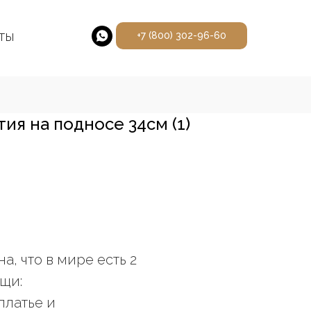
ты
+7 (800) 302-96-60
ия на подносе 34см (1)
на, что в мире есть 2
щи:
платье и