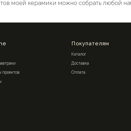
метов моей керамики можно собрать любой н
me
Покупателям
Каталог
завтраки
Доставка
 проектов
Оплата
ы