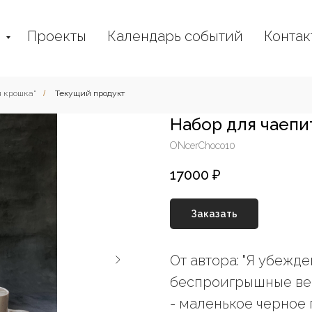
г
Проекты
Календарь событий
Контак
 крошка"
/
Текущий продукт
Набор для чаепит
ONcerChoco10
17000
₽
Заказать
От автора: "Я убежде
беспроигрышные ве
- маленькое черное 