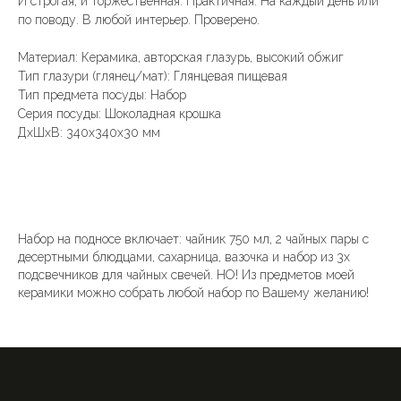
И строгая, и торжественная. Практичная. На каждый день или
по поводу. В любой интерьер. Проверено.
Материал: Керамика, авторская глазурь, высокий обжиг
Тип глазури (глянец/мат): Глянцевая пищевая
Тип предмета посуды: Набор
Серия посуды: Шоколадная крошка
ДxШxВ: 340x340x30 мм
Набор на подносе включает: чайник 750 мл, 2 чайных пары с
десертными блюдцами, сахарница, вазочка и набор из 3х
подсвечников для чайных свечей. НО! Из предметов моей
керамики можно собрать любой набор по Вашему желанию!