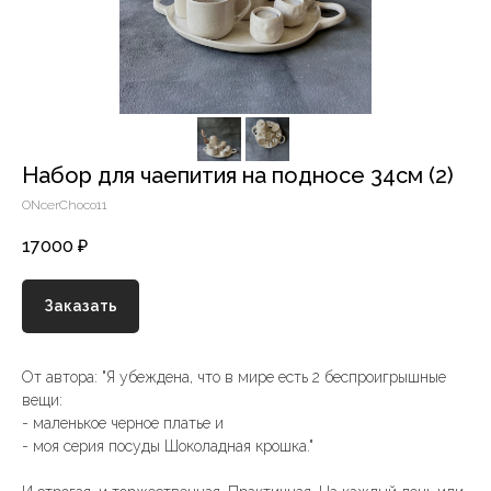
Набор для чаепития на подносе 34см (2)
ONcerChoco11
17000
₽
Заказать
От автора: "Я убеждена, что в мире есть 2 беспроигрышные
вещи:
- маленькое черное платье и
- моя серия посуды Шоколадная крошка."