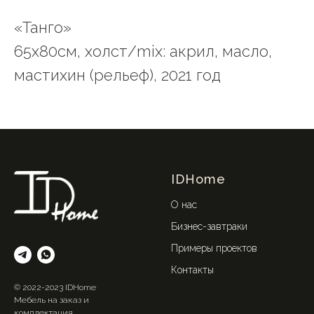
«Танго»
65х80см, холст/mix: акрил, масло,
мастихин (рельеф), 2021 год
IDHome
О нас
Бизнес-завтраки
Примеры проектов
Контакты
© 2022-2023 IDHome
Мебель на заказ и
комплектация